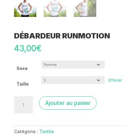
DÉBARDEUR RUNMOTION
43,00
€
Sexe
Effacer
Taille
quantité
Ajouter au panier
de
Débardeur
RunMotion
Catégorie :
Textile