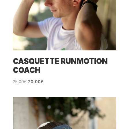
CASQUETTE RUNMOTION
COACH
Le
Le
25,00
€
20,00
€
prix
prix
initial
actuel
était :
est :
25,00€.
20,00€.